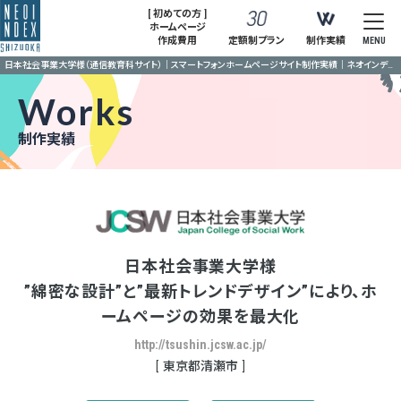
[ 初めての方 ]
ホームページ
作成費用
定額制プラン
制作実績
MENU
日本社会事業大学様（通信教育科サイト）｜スマートフォンホームページサイト制作実績｜ネオインデックス静岡
Works
制作実績
日本社会事業大学様
”綿密な設計”と”最新トレンドデザイン”により、ホ
ームページの効果を最大化
http://tsushin.jcsw.ac.jp/
東京都清瀬市