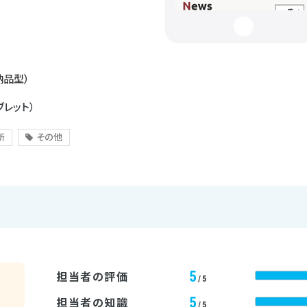
納品型）
ブレット）
所
その他
5
担当者の評価
/5
5
担当者の知識
/5