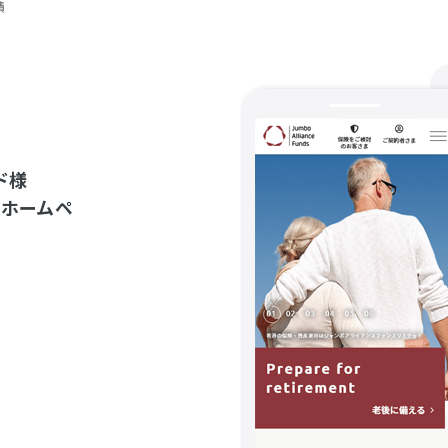
績
ド様
、ホームペ