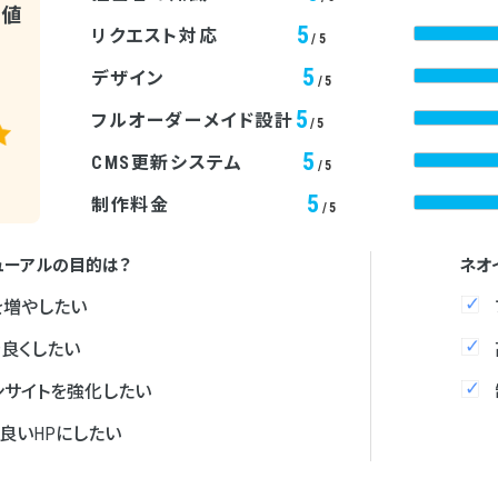
均値
5
リクエスト対応
/5
5
デザイン
/5
5
フルオーダーメイド設計
/5
5
CMS更新システム
/5
5
制作料金
/5
ューアルの目的は？
ネオ
を増やしたい
を良くしたい
ンサイトを強化したい
良いHPにしたい