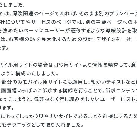
たしました。
では、保険関連のページであれば、そのまま別のプランペー
自社についてやサービスのページでは、別の主要ページへのボ
を強めたいページにユーザーが遷移するような導線設計を取
では、お客様のCVを最大化するための設計・デザインを一社
す。
バイル用サイトの場合は、PC用サイトより情報を精査して、
くように構成いたしました。
し部分のみモバイル用サイトにも適用し、細かいテキストな
を画面幅いっぱいに訴求する構成を行うことで、訴求コンテン
なってしまうと、気兼ねなく流し読みをしたいユーザーはスト
ます。
ーにとってしっかり見やすいサイトであることを前提にするた
ともテクニックとして取り入れました。