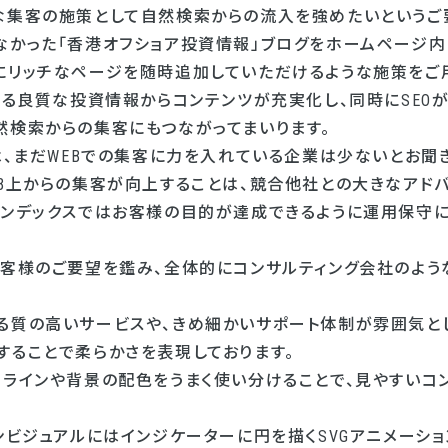
な集客の施策として自然検索からの流入を強めたいというご
なかった「香港オフショア投資情報」ブログをホームページ
にリッチなページを随時追加していただけるような施策をご
する良質な投資情報からコンテンツが充実化し、同時にSEO
然検索からの集客にもつながってまいります。
は、まだWEBでの集客に力を入れている企業は少ないとお聞き
EB上からの集客が向上することは、競合他社との大きなアド
インデックスではお客様の目的が達成できるように運用保守に
お客様のご要望を鑑み、全体的にコンサルティング会社のよう
。
る質の高いサービスや、きめ細かいサポート体制が雰囲気と
することで柔らかさを表現しております。
ーラインや背景の配色をうまく使い分けることで、見やすいコ
ンビジュアルにはインジケーターに円を描くSVGアニメーシ