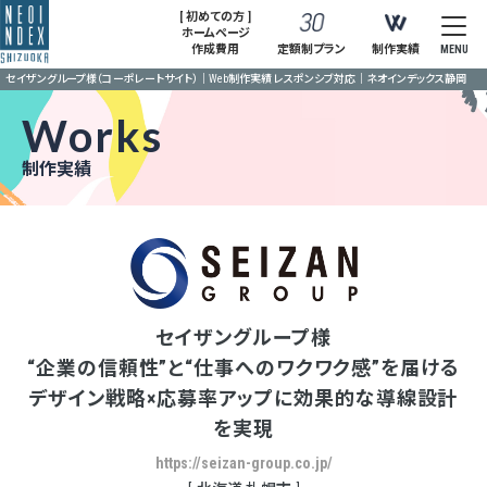
[ 初めての方 ]
ホームページ
作成費用
定額制プラン
制作実績
MENU
セイザングループ様（コーポレートサイト）｜Web制作実績 レスポンシブ対応｜ネオインデックス静岡
Works
制作実績
セイザングループ様
“企業の信頼性”と“仕事へのワクワク感”を届ける
デザイン戦略×応募率アップに効果的な導線設計
を実現
https://seizan-group.co.jp/