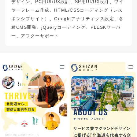
デザイン、
PC
用
UI/UX
設計、
SP
用
UI/UX
設計、ワイ
ヤーフレーム作成、
HTML/CSS
コーディング（
レス
ポンシブサイト）
、
Google
アナリティクス設定、
各
種
CMS
開発、
jQuery
コーディング、
PLESK
サーバ
ー、アフターサポート