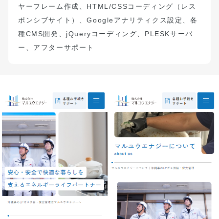
ヤーフレーム作成、
HTML/CSS
コーディング（
レス
ポンシブサイト）
、
Google
アナリティクス設定、
各
種
CMS
開発、
jQuery
コーディング、
PLESK
サーバ
ー、アフターサポート