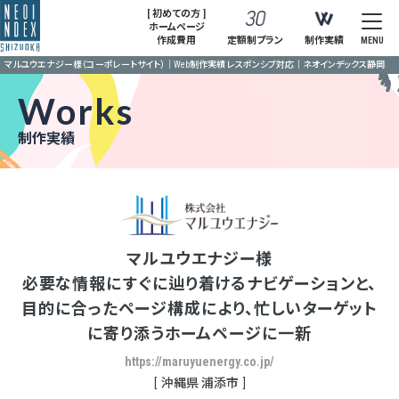
[ 初めての方 ]
ホームページ
作成費用
定額制プラン
制作実績
MENU
マルユウエナジー様（コーポレートサイト）｜Web制作実績 レスポンシブ対応｜ネオインデックス静岡
Works
制作実績
マルユウエナジー様
必要な情報にすぐに辿り着けるナビゲーションと、
目的に合ったページ構成により、忙しいターゲット
に寄り添うホームページに一新
https://maruyuenergy.co.jp/
沖縄県 浦添市