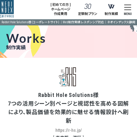
[ 初めての方 ]
ホームページ
作成費用
定額制プラン
制作実績
MENU
Rabbit Hole Solutions様（コーポレートサイト）｜Web制作実績 レスポンシブ対応｜ネオインデックス静岡
Works
制作実績
Rabbit Hole Solutions様
7つの活用シーン別ページと視認性を高める図解
により、製品価値を効果的に魅せる情報設計へ刷
新
https://r-hs.jp/