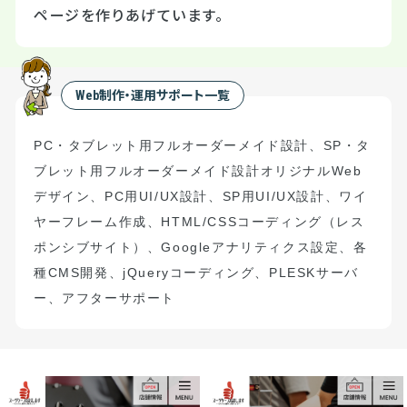
ページを作りあげています。
Web制作・運用サポート一覧
PC
・タブレット用フルオーダーメイド設計
、
S
P
・タ
ブレット用フルオーダーメイド設計
オリジナル
Web
デザイン、
PC
用
UI/UX
設計、
SP
用
UI/UX
設計、ワイ
ヤーフレーム作成、
HTML/CSS
コーディング（
レス
ポンシブサイト）
、
Google
アナリティクス設定、
各
種
CMS
開発、
jQuery
コーディング、
PLESK
サーバ
ー、アフターサポート