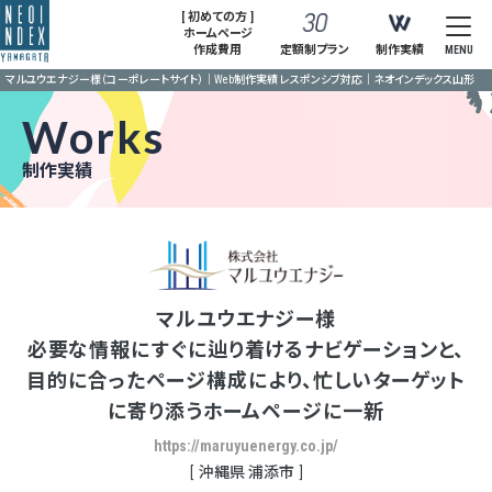
[ 初めての方 ]
ホームページ
作成費用
定額制プラン
制作実績
MENU
マルユウエナジー様（コーポレートサイト）｜Web制作実績 レスポンシブ対応｜ネオインデックス山形
Works
制作実績
マルユウエナジー様
必要な情報にすぐに辿り着けるナビゲーションと、
目的に合ったページ構成により、忙しいターゲット
に寄り添うホームページに一新
https://maruyuenergy.co.jp/
沖縄県 浦添市