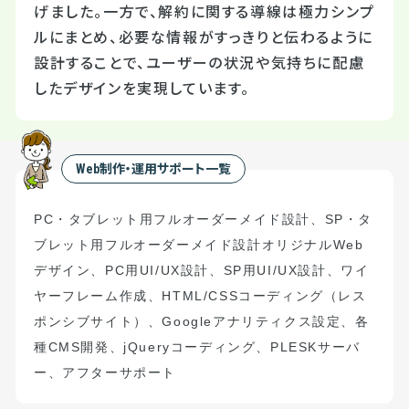
げました。一方で、解約に関する導線は極力シンプ
ルにまとめ、必要な情報がすっきりと伝わるように
設計することで、ユーザーの状況や気持ちに配慮
したデザインを実現しています。
Web制作・運用サポート一覧
PC
・タブレット用フルオーダーメイド設計
、
S
P
・タ
ブレット用フルオーダーメイド設計
オリジナル
Web
デザイン、
PC
用
UI/UX
設計、
SP
用
UI/UX
設計、ワイ
ヤーフレーム作成、
HTML/CSS
コーディング（
レス
ポンシブサイト）
、
Google
アナリティクス設定、
各
種
CMS
開発、
jQuery
コーディング、
PLESK
サーバ
ー、アフターサポート