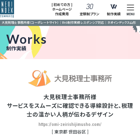
[ 初めての方 ]
ホームページ
作成費用
定額制プラン
制作実績
MENU
大見税理士事務所様（コーポレートサイト）｜Web制作実績 レスポンシブ対応｜ネオインデックス山形
Works
制作実績
大見税理士事務所様
サービスをスムーズに確認できる導線設計と、税理
士の温かい人柄が伝わるデザイン
https://omi-zeirishijimusho.com/
東京都 世⽥⾕区