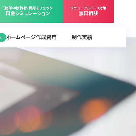
【簡単60秒】制作費用をチェック
リニューアル･SEO対策
料金シミュレーション
無料相談
ホームページ作成費用
制作実績
へ