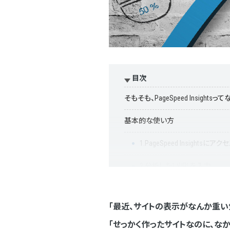
目次
そもそも、PageSpeed Insightsっ
基本的な使い方
1.PageSpeed Insightsにアク
2.分析したいURLを入力
3.「分析」ボタンをクリック
「最近、サイトの表示がなんか重い
評価項目の確認方法
「せっかく作ったサイトなのに、な