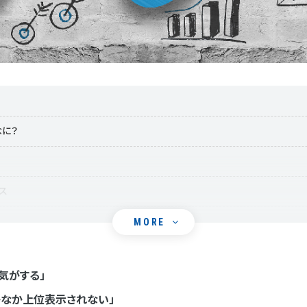
てなに？
セス
MORE
気がする」
かなか上位表示されない」