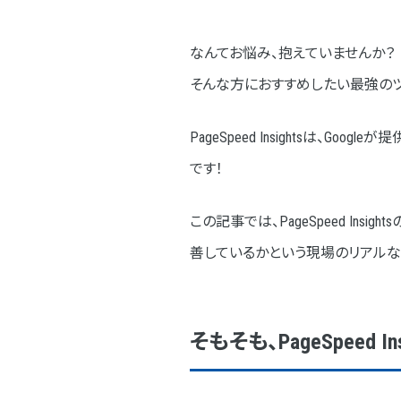
1.実際のユーザーの環境で評
2.パフォーマンスの問題を診
なんてお悩み、抱えていませんか？
そんな方におすすめしたい最強の
表示速度改善のための具体的な
1.HTML/CSS/Java Scriptの調
PageSpeed Insightsは
2. 画像の最適化
です！
3. CMSはWordpressを使
この記事では、PageSpeed I
PageSpeed Insightsを活用すべ
善しているかという現場のリアルな
1．Googleの評価基準に倣っ
2．ユーザーの離脱を防ぐから
そもそも、PageSpeed I
3．具体的な改善策が手に入
サイトの表示速度が重要な理由