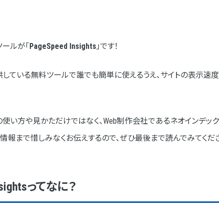
価する（フィールドデータ）
断する（ラボデータ）
ツールが「
PageSpeed Insights
」です！
方法
整
、Googleが提供している無料ツールで誰でも簡単に使えるうえ、サイトの
わず、自社開発する
nsightsの使い方や見かただけではなく、Web制作会社であるネオイン
き3つの理由
情報まで惜しみなくお伝えするので、ぜひ最後まで読んでみてくださ
ているから
nsightsってなに？
るから