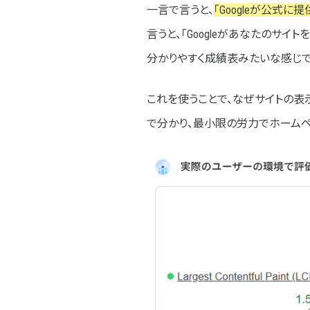
一言で言うと、
「Googleが公式
ユーザー体験（UX）への影響
言うと、「Googleがあなたのサ
分かりやすく成績表みたいな感じで
SEOランキングへの影響
コンバージョン率への影響
これを使うことで、なぜサイトの
PageSpeed Insightsを味方
で分かり、最小限の労力でホームペ