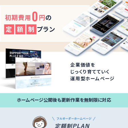
0
初期費用
円
の
定
額
制
プラン
企業価値を
じっくり育てていく
運用型ホームページ
ホームページ公開後も更新作業を無制限に対応