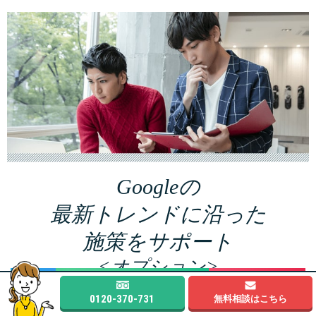
Googleの
最新トレンドに沿った
施策をサポート
<オプション>
今すぐ
簡単60秒
料金シミュレーション
無料相談
0120-370-731
無料相談はこちら
オーガニックサーチ