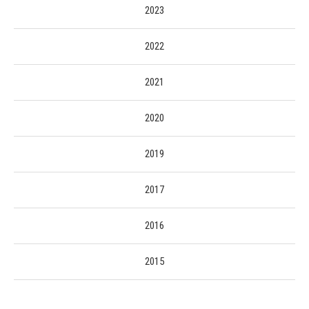
2023
2022
2021
2020
2019
2017
2016
2015