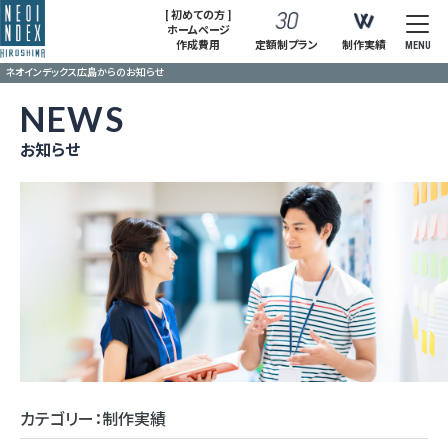
[ 初めての方 ]
ホームページ
作成費用
定額制プラン
制作実績
MENU
ネオインデックス広島からのお知らせ
NEWS
お知らせ
カテゴリー：制作実績