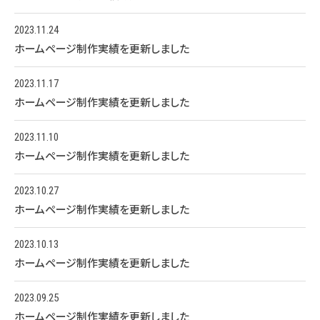
2023.11.24
ホームページ制作実績を更新しました
2023.11.17
ホームページ制作実績を更新しました
2023.11.10
ホームページ制作実績を更新しました
2023.10.27
ホームページ制作実績を更新しました
2023.10.13
ホームページ制作実績を更新しました
2023.09.25
ホームページ制作実績を更新しました