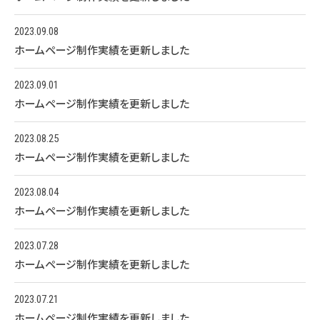
2023.09.08
ホームページ制作実績を更新しました
2023.09.01
ホームページ制作実績を更新しました
2023.08.25
ホームページ制作実績を更新しました
2023.08.04
ホームページ制作実績を更新しました
2023.07.28
ホームページ制作実績を更新しました
2023.07.21
ホームページ制作実績を更新しました