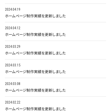
2024.04.19
ホームページ制作実績を更新しました
2024.04.12
ホームページ制作実績を更新しました
2024.03.29
ホームページ制作実績を更新しました
2024.03.15
ホームページ制作実績を更新しました
2024.03.08
ホームページ制作実績を更新しました
2024.02.22
ホームページ制作実績を更新しました