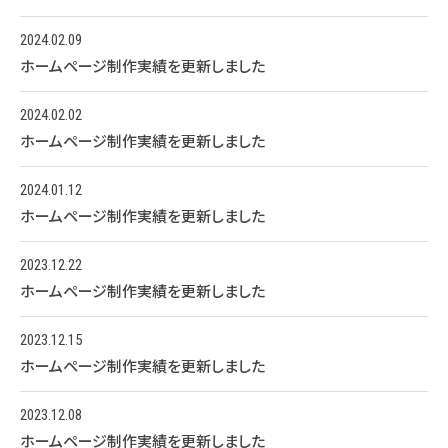
2024.02.09
ホームページ制作実績を更新しました
2024.02.02
ホームページ制作実績を更新しました
2024.01.12
ホームページ制作実績を更新しました
2023.12.22
ホームページ制作実績を更新しました
2023.12.15
ホームページ制作実績を更新しました
2023.12.08
ホームページ制作実績を更新しました