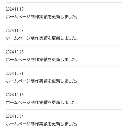
2024.11.15
ホームページ制作実績を更新しました。
2024.11.08
ホームページ制作実績を更新しました。
2024.10.25
ホームページ制作実績を更新しました。
2024.10.21
ホームページ制作実績を更新しました。
2024.10.15
ホームページ制作実績を更新しました。
2024.10.04
ホームページ制作実績を更新しました。