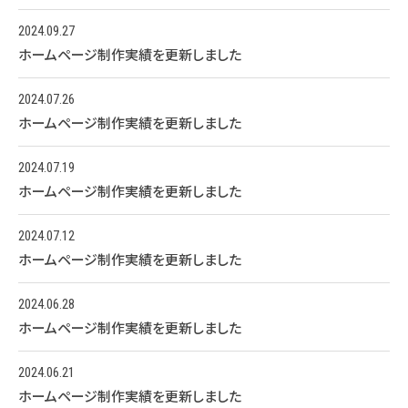
2024.09.27
ホームページ制作実績を更新しました
2024.07.26
ホームページ制作実績を更新しました
2024.07.19
ホームページ制作実績を更新しました
2024.07.12
ホームページ制作実績を更新しました
2024.06.28
ホームページ制作実績を更新しました
2024.06.21
ホームページ制作実績を更新しました