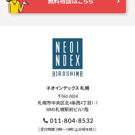
無料相談はこちら
ネオインデックス 札幌
〒060-0004
札幌市中央区北4条西4丁目1-7
MMS札幌駅前ビル1階
011-804-8532
[ 受付時間 ]9時～18時（土日祝を除く）