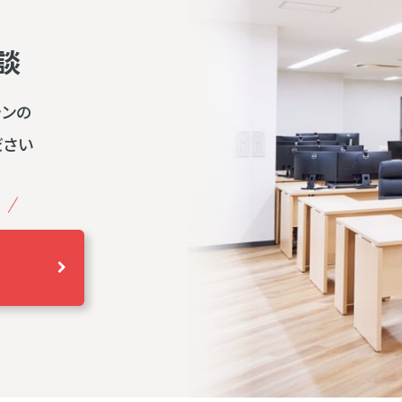
談
ランの
ださい