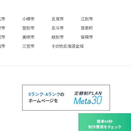
広市
小樽市
北見市
江別市
狩市
登別市
北斗市
音更町
室市
美唄市
紋別市
留萌市
張市
三笠市
その他北海道全域
Sランク･Aランク
の
ホームページを
簡単60秒
制作費用をチェック