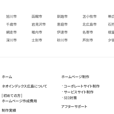
旭川市
函館市
釧路市
苫小牧市
帯
千歳市
岩見沢市
恵庭市
北広島市
石
網走市
稚内市
伊達市
名寄市
根
深川市
士別市
砂川市
芦別市
夕
ホーム
ホームページ制作
ネオインデックス広島について
コーポレートサイト制作
サービスサイト制作
[ 初めての方 ]
SEO対策
ホームページ作成費用
アフターサポート
制作実績