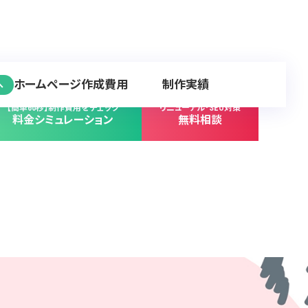
ホームページ作成費用
制作実績
へ
【簡単60秒】制作費用をチェック
リニューアル･SEO対策
料金シミュレーション
無料相談