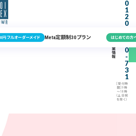
0
1
2
0
-
3
Meta定額制30プラン
0円 フルオーダーメイド
はじめての方
7
企
0
業
情
-
報
7
3
1
［受付時
間］9時
～18時
（土日祝
を除く）