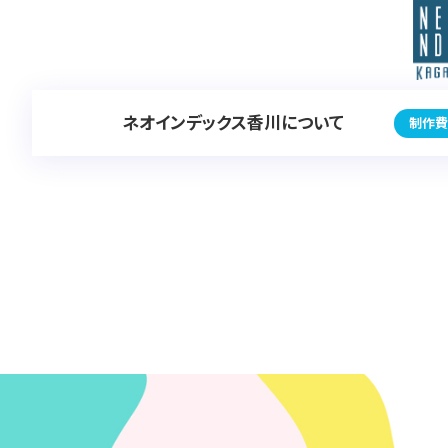
ネオインデックス香川について
制作費