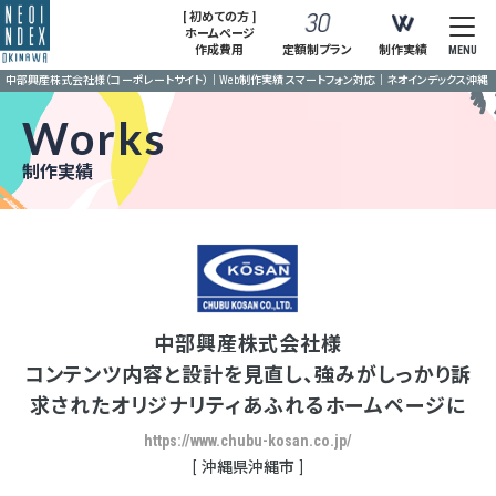
[ 初めての方 ]
ホームページ
作成費用
定額制プラン
制作実績
MENU
中部興産株式会社様（コーポレートサイト）｜Web制作実績 スマートフォン対応｜ネオインデックス沖縄
Works
制作実績
中部興産株式会社様
コンテンツ内容と設計を見直し、強みがしっかり訴
求されたオリジナリティあふれるホームページに
https://www.chubu-kosan.co.jp/
沖縄県沖縄市