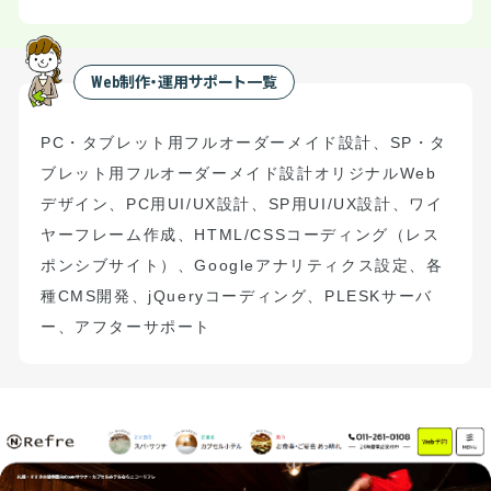
Web制作・運用サポート一覧
PC
・タブレット用フルオーダーメイド設計
、
S
P
・タ
ブレット用フルオーダーメイド設計
オリジナル
Web
デザイン、
PC
用
UI/UX
設計、
SP
用
UI/UX
設計、ワイ
ヤーフレーム作成、
HTML/CSS
コーディング（
レス
ポンシブサイト）
、
Google
アナリティクス設定、
各
種
CMS
開発、
jQuery
コーディング、
PLESK
サーバ
ー、アフターサポート