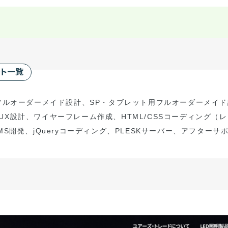
ート一覧
フルオーダーメイド設計
、
S
P
・タブレット用フルオーダーメイド
/UX
設計、ワイヤーフレーム作成、
HTML/CSS
コーディング（
レ
MS
開発、
jQuery
コーディング、
PLESK
サーバー、アフターサ