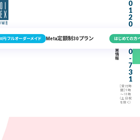
0
1
2
0
-
3
Meta定額制30プラン
0円 フルオーダーメイド
はじめての方
7
企
0
業
情
-
報
7
3
1
［受付時
間］9時
～18時
（土日祝
を除く）