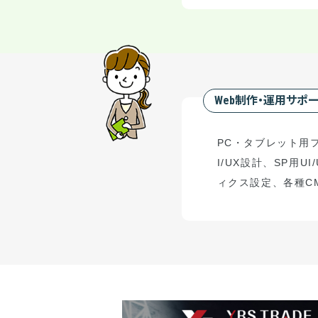
Web制作・運用サポ
PC
・タブレット用
I/UX
設計、
SP
用
UI
ィクス設定、
各種
C