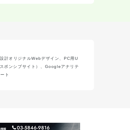
設計
オリジナル
Web
デザイン、
PC
用
U
スポンシブサイト）
、
Google
アナリテ
ポート