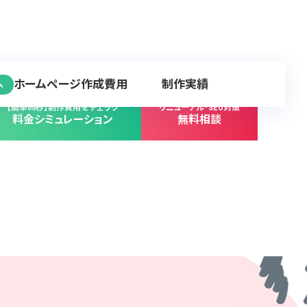
ホームページ作成費用
制作実績
へ
【簡単60秒】制作費用をチェック
リニューアル･SEO対策
料金シミュレーション
無料相談