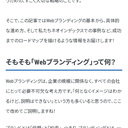
うための、すごく大切な戦略のことです。
ステップ5：コンテンツ・デザイン・機能の実装
そこで、この記事ではWebブランディングの基本から、具体的
ステップ6：公開後の効果測定と改善（PDCA）
な進め方、そして私たちネオインデックスでの事例など、成功
効果的なホームページの「設計」と「デザイン」の秘訣
までのロードマップを描けるような情報をお届けします！
設計のポイント！ ユーザーを迷子にさせない「導線」
デザインのポイント！ 「信頼感」と「一貫性」
そもそも「Webブランディング」って何？
ネオインデックスが手がけた、Webブランディングの事例
Webブランディングは、企業の規模に関係なく、すべての会社
事例1：情報と導線を整理し、魅力を最大限伝えるホーム
ページに
にとって必要不可欠な考え方です。「何となくイメージはわか
るけど、説明はできない」という方も多くいると思うので、ここ
事例2：グループ会社としての認知度向上と、信頼感の訴
求
で改めてご説明しますね！
事例3：企業規模と事業の多様性を伝え、安心感を訴求