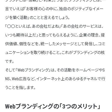
ブランドとは「信頼」と「約束」。つまり、ブランディングとは、一
Webブランディングにおける「最新トレンド」
言でいえば「お客様の心の中に、独自のポジティブなイメー
①動画ファーストのコンテンツ戦略
ジを築く活動」のことと言えるでしょう。
「〇〇といえば、あの会社だよね」「あの会社のサービスは、
②没入感とダイナミクスを重視した「体験型デザイン」
いつも期待以上だ」と思ってもらえるように、企業の理念、提
③ユーザー体験（UX）と表示速度の徹底改善
供価値、個性などを、統一したメッセージとして発信し、コミ
まとめ
ュニケーションを取り続けること。これがブランディングの核
です。
そして「Webブランディング」は、その活動をホームページやS
NS、Web広告など、インターネット上のあらゆるチャネルで行
うことを指します。
Webブランディングの「3つのメリット」