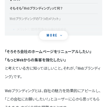
そもそも「Webブランディング」って何？
Webブランディングの「3つのメリット」
メリット1：価格競争から抜け出せる
MORE
メリット2：優秀な人材が集まりやすくなる
メリット3：広告費に頼りすぎない集客力がつく
「そろそろ会社のホームページをリニューアルしたい」
「もっとWebからの集客を強化したい」
失敗しない！Webブランディング6つのステップ
と考えている方に知ってほしいこと。それが、「Webブランディ
ステップ1：現状分析と目標設定
ング」です。
ステップ2：ターゲット顧客の設定（ペルソナ設計）
Webブランディングとは、自社の魅力を効果的にアピールし、
ステップ3：トーン＆マナーの決定
「この会社にお願いしたい！」とユーザーに心から思ってもら
ステップ4：カスタマージャーニーマップの作成