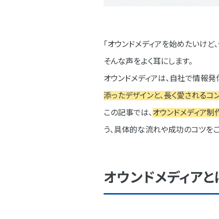
オウンドメディア制作の目的とメリ
①ブランド認知の向上
「オウンドメディアを始めたいけど
②見込み客の獲得と育成
そんな声をよく耳にします。
③顧客との関係構築
オウンドメディアは、自社で情報発
オウンドメディア制作の流れ
添ったデザインと、長く愛されるコ
この記事では、
オウンドメディア制
STEP1 目的設定とターゲ
う、具体的な流れや成功のコツをご
STEP2 コンテンツ戦略の策
STEP3 サイト設計とデザイ
オウンドメディアと
STEP4 コンテンツ制作と公
オウンドメディア制作会社の選び