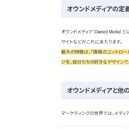
①制作実績と専門性の確認
オウンドメディアの定
②コミュニケーションの質
③料金体系の透明性
オウンドメディア（Owned Media
オウンドメディアの運用と改善につ
サイトなどがこれにあたります。
最大の特徴は、「情報のコントロー
データ分析と効果測定
ジを、自分たちの好きなデザイン
コンテンツの更新と改善
ネオインデックスのオウンドメディ
オウンドメディアと他
PFP様
まとめ
マーケティングの世界では、メディ