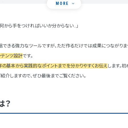
ット
MORE
、何から手をつければいいか分からない…」
信できる強力なツールですが、ただ作るだけでは成果につながりま
ンテンツ設計
です。
作の基本から実践的なポイントまでを分かりやすくお伝え
します。
ットの明確化
紹介しますので、ぜひ最後までご覧ください。
定
ン
は？
開
方