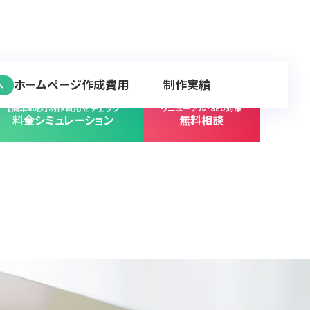
ホームページ作成費用
制作実績
へ
【簡単60秒】制作費用をチェック
リニューアル･SEO対策
料金シミュレーション
無料相談