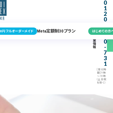
0
1
2
0
-
3
Meta定額制30プラン
0円 フルオーダーメイド
はじめての方
7
企
0
業
情
-
報
7
3
1
［受付時
間］9時
～18時
（土日祝
を除く）