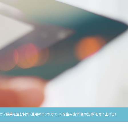
か？成果を生む制作・運用のコツり方で、CVを生み出す”金の記事”を育て上げる！