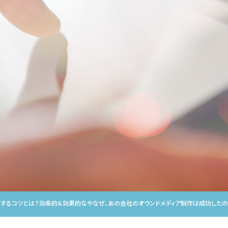
イトするコツとは？効率的＆効果的なやなぜ、あの会社のオウンドメディア制作は成功したの