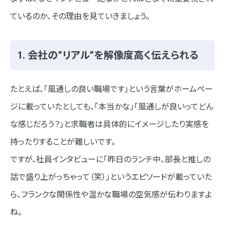
ているのか、その理由を見ていきましょう。
社員インタビュー執筆のポイント
インタビュー記事の構成
1. 会社の”リアル”を解像度高く伝えられる
求職者ファーストの視点で執筆する
伝えたい”会社の雰囲気”を記事に漂わせる
たとえば、「風通しの良い職場です」という言葉がホームペー
ジに載っていたとしても、「本当かな」「風通しが良いってどん
ネオインデックスで手がけた社員インタビュー
な感じだろう？」と求職者は具体的にイメージしたり実感を
事例①株式会社プレナス様
持ったりすることが難しいです。
事例②株式会社Sugano様
ですが、社員インタビューに「昨日のランチ中、部長と推しの
事例③イマジテック株式会社様
話で盛り上がっちゃって（笑）」というエピソードが載っていた
ら、フランクな関係性や温かな職場の空気感が伝わりますよ
社員インタビューの最新トレンド
ね。
動画コンテンツの活用