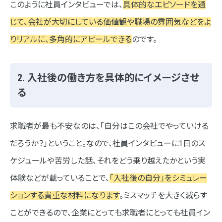
このように社員インタビューでは、
具体的なエピソードを通
「1日の流れ」のビジュアル化
じて、会社が大切にしている価値観や職場の雰囲気などをよ
脱・キラキラ。リアリティの重視
りリアルに、多角的にアピールできる
のです。
まとめ
2. 入社後の働き方を具体的にイメージさせ
る
求職者が最も不安なのは、「自分はこの会社でやっていける
だろうか？」ということ。なので、社員インタビューに1日のス
ケジュールや苦労した話、それをどう乗り越えたかという実
体験などが載っていることで、
「入社後の自分」をシミュレー
ションする貴重な材料になります
。ミスマッチを大きく減らす
ことができるので、企業にとっても求職者にとっても社員イン