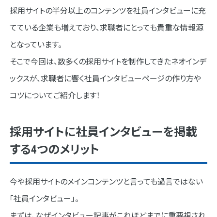
社員インタビュー取材のポイント
採用サイトの半分以上のコンテンツを社員インタビューに充
最初にすること
てている企業も増えており、求職者にとっても貴重な情報源
取材中の心構え
となっています。
そこで今回は、数多くの採用サイトを制作してきたネオインデ
深掘りのコツ
ックスが、求職者に響く社員インタビューページの作り方や
困ったときの社員インタビュー質問例リスト
コツについてご紹介します！
プロフィール
入社のきっかけ
採用サイトに社員インタビューを掲載
する4つのメリット
仕事内容とやりがい
社風・カルチャーについて
今や採用サイトのメインコンテンツと言っても過言ではない
今後の目標とプライベート
「社員インタビュー」。
応募者へのメッセージ
まずは、なぜインタビュー記事がこれほどまでに重要視され