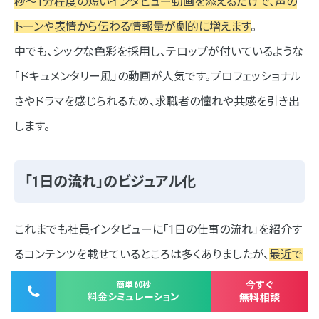
秒〜1分程度の短いインタビュー動画を添えるだけで、声の
トーンや表情から伝わる情報量が劇的に増えます
。
中でも、シックな色彩を採用し、テロップが付いているような
「ドキュメンタリー風」の動画が人気です。プロフェッショナル
さやドラマを感じられるため、求職者の憧れや共感を引き出
します。
「1日の流れ」のビジュアル化
これまでも社員インタビューに「1日の仕事の流れ」を紹介す
るコンテンツを載せているところは多くありましたが、
最近で
はパッと見ただけでわかりやすいよう、イラストや写真を用い
今すぐ
簡単60秒
料金シミュレーション
無料相談
たタイムライン形式のデザインが多く採用されています
。