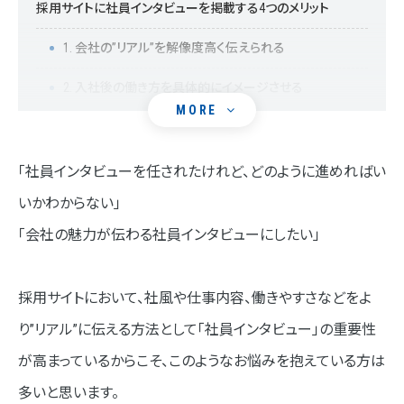
採用サイトに社員インタビューを掲載する4つのメリット
1. 会社の”リアル”を解像度高く伝えられる
2. 入社後の働き方を具体的にイメージさせる
MORE
3. 他社との差別化を図る
4. 社員のモチベーション向上に寄与する
「社員インタビューを任されたけれど、どのように進めればい
いかわからない」
採用サイトにおける社員インタビューの準備プロセス
「会社の魅力が伝わる社員インタビューにしたい」
STEP01.採用ペルソナを明確にする
STEP02.インタビュー対象社員のリストアップ
採用サイトにおいて、社風や仕事内容、働きやすさなどをよ
STEP03.質問リストの作成
り”リアル”に伝える方法として「社員インタビュー」の重要性
が高まっているからこそ、このようなお悩みを抱えている方は
STEP04.取材の準備
多いと思います。