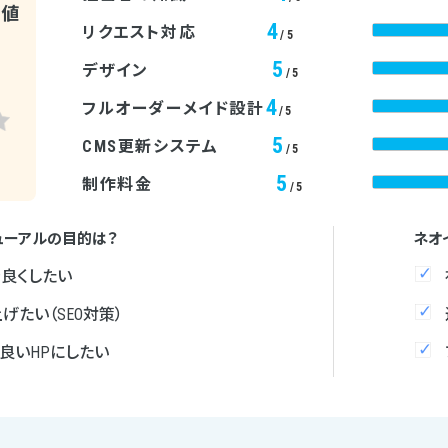
均値
4
リクエスト対応
/5
5
デザイン
/5
4
フルオーダーメイド設計
/5
5
CMS更新システム
/5
5
制作料金
/5
ューアルの目的は？
ネオ
を良くしたい
げたい（SEO対策）
良いHPにしたい