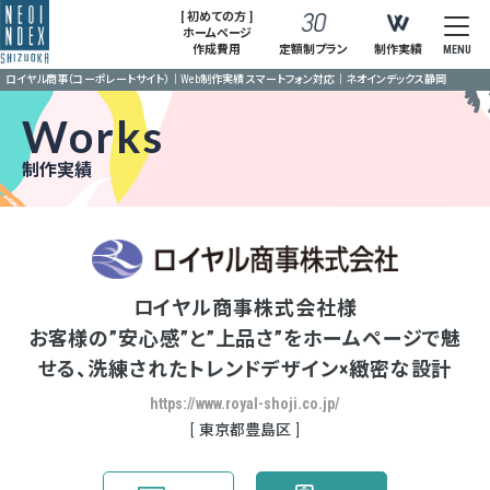
[ 初めての方 ]
ホームページ
作成費用
定額制プラン
制作実績
MENU
ロイヤル商事（コーポレートサイト）｜Web制作実績 スマートフォン対応｜ネオインデックス静岡
Works
制作実績
ロイヤル商事株式会社様
お客様の”安心感”と”上品さ”をホームページで魅
せる、洗練されたトレンドデザイン×緻密な設計
https://www.royal-shoji.co.jp/
東京都豊島区