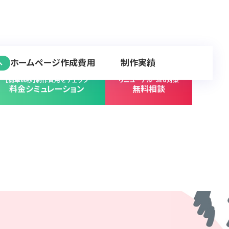
ホームページ作成費用
制作実績
へ
【簡単60秒】制作費用をチェック
リニューアル･SEO対策
料金シミュレーション
無料相談