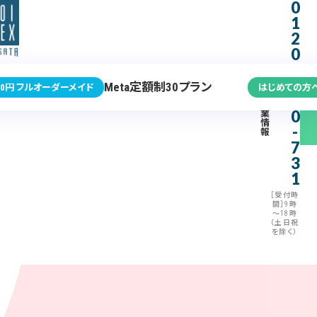
0
1
2
0
-
3
Meta定額制30プラン
0円 フルオーダーメイド
はじめての方
7
企
0
業
情
-
報
7
3
1
［受付時
間］9時
～18時
（土日祝
を除く）