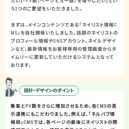
たい」「
PV
数（ページビュー数）を増やしたい」とい
う
2
つのご要望をいただきました。
まずは、メインコンテンツである「ネイリスト情報
C
MS
」を自社開発いたしました。話題のネイリストの
プロフィール情報や
SNS
アカウント、ネイルデザイ
ンなど、最新情報をお客様専用の管理画面からタ
イムリーに更新していただけるシステムとなって
おります。
設計・デザインのポイント
集客と
PV
数をさらに増加させるため、各
CMS
の表
示連携にもこだわりました。例えば、「ネルパブ情
報局」
CMS
では、各ページの最後にネイリストの関