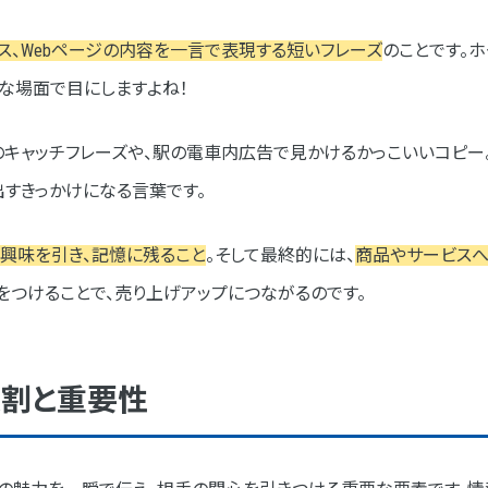
の魅力”を訴求する
ス、Webページの内容を一言で表現する短いフレーズ
のことです。ホ
まな場面で目にしますよね！
像できるよう、具体的に伝える
のキャッチフレーズや、駅の電車内広告で見かけるかっこいいコピー
出すきっかけになる言葉です。
的に描く
興味を引き、記憶に残ること
。そして最終的には、
商品やサービスへ
に出す
をつけることで、売り上げアップにつながるのです。
磨き上げる
し穴
役割と重要性