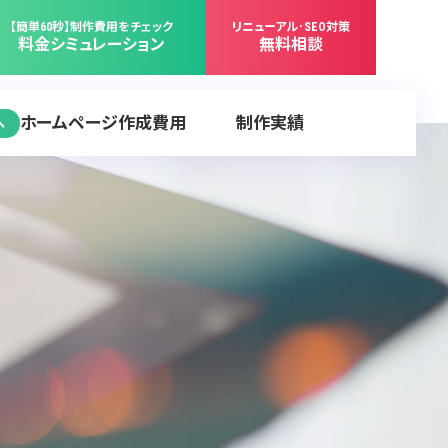
【簡単60秒】制作費用をチェック
リニューアル･SEO対策
料金シミュレーション
無料相談
ホームページ作成費用
制作実績
へ