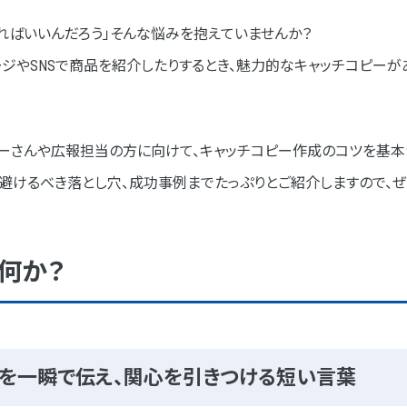
作ればいいんだろう」そんな悩みを抱えていませんか？
ジやSNSで商品を紹介したりするとき、魅力的なキャッチコピーが
特徴
ターさんや広報担当の方に向けて、キャッチコピー作成のコツを基本
避けるべき落とし穴、成功事例までたっぷりとご紹介しますので、ぜ
ィブな表現に変換
何か？
り入れる
あることを伝える
チコピー作成のコツ
を一瞬で伝え、関心を引きつける短い言葉
買理由を短い言葉で表現する