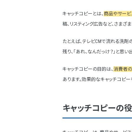
②他社と差別化できる”独自
キャッチコピーとは、
商品やサービ
稿、リスティング広告など、さまざ
③「購入後の良い未来」を想
キャッチコピー作成のステップ
たとえば、テレビCMで流れる洗剤
ステップ1：目的を明確にする
残り、「あれ、なんだっけ？」と思い
ステップ2：ターゲットを具体
キャッチコピーの目的は、
消費者の
ステップ3：アイデアを徹底的
あります。効果的なキャッチコピー
ステップ4：第三者の視点で
避けるべきキャッチコピーの落と
キャッチコピーの
情報過多で伝わらない
ターゲットが不明確