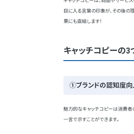
キャッチコピーは、商品やサービ
自己満足の表現
目に入る言葉の印象が、その後の
果にも直結します！
業種別のキャッチコピー成功事例
業界別の成功事例
キャッチコピーの3
まとめ
①ブランドの認知度向
魅力的なキャッチコピーは消費者の
一言で示すことができます。