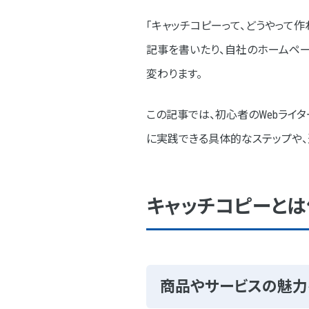
①ブランドの認知度向上
「キャッチコピーって、どうやって
②競合との差別化
記事を書いたり、自社のホームペー
③購買意欲の喚起
変わります。
効果的なキャッチコピーの５つの
この記事では、初心者のWebライ
①お得感が明確に伝わる
に実践できる具体的なステップや、
②短く、ひと目で魅力を訴求
③マイナスな言葉を、ポジテ
キャッチコピーとは
④新しい視点や最新情報を取
⑤手っ取り早く簡単な方法で
コンバージョンにつながるキャッ
商品やサービスの魅力
①ターゲットになりきり、購