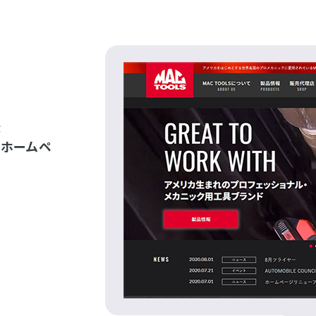
様
、ホームペ