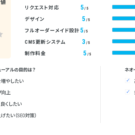
均値
5
リクエスト対応
/5
5
デザイン
/5
5
フルオーダーメイド設計
/5
3
CMS更新システム
/5
5
制作料金
/5
ューアルの目的は？
ネオ
を増やしたい
グ向上
を良くしたい
げたい（SEO対策）