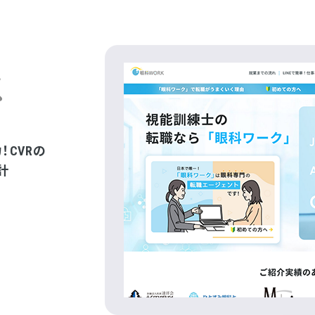
CVRの
計