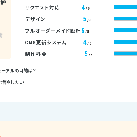
均値
4
リクエスト対応
/5
5
デザイン
/5
5
フルオーダーメイド設計
/5
4
CMS更新システム
/5
5
制作料金
/5
ューアルの目的は？
を増やしたい