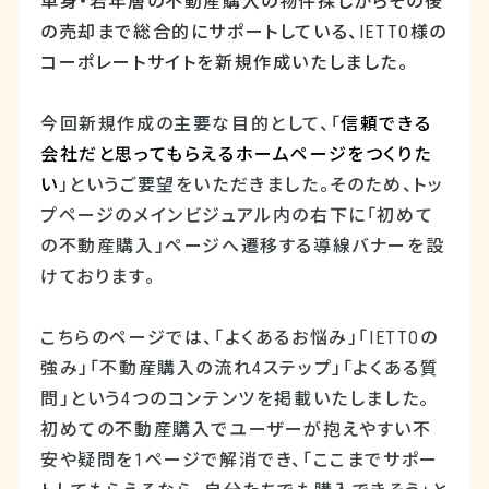
単身・若年層の不動産購入の物件探しからその後
の売却まで総合的にサポートしている、
IETTO
様の
コーポレートサイトを新規作成いたしました。
今回新規作成の主要な目的として、「
信頼できる
会社だと思ってもらえるホームページをつくりた
い
」というご要望をいただきました。そのため、トッ
プページのメインビジュアル内の右下に「初めて
の不動産購入」ページへ遷移する導線バナーを設
けております。
こちらのページでは、「よくあるお悩み」「
IETTO
の
強み」「不動産購入の流れ
4
ステップ」「よくある質
問」という
4
つのコンテンツを掲載いたしました。
初めての不動産購入でユーザーが抱えやすい不
安や疑問を
1
ページで解消でき、「ここまでサポー