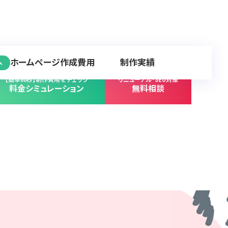
ホームページ作成費用
制作実績
へ
【簡単60秒】制作費用をチェック
リニューアル･SEO対策
料金シミュレーション
無料相談