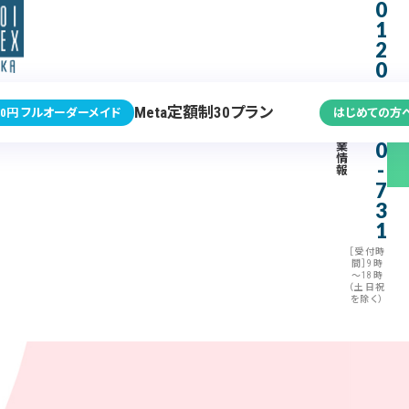
0
1
2
0
-
3
Meta定額制30プラン
0円 フルオーダーメイド
はじめての方
7
企
0
業
情
-
報
7
3
1
［受付時
間］9時
～18時
（土日祝
を除く）