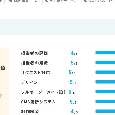
所
製造・開発・IT・AI
WEB・情報サービス
求人・リクルート強
4
担当者の評価
/5
5
担当者の知識
/5
均値
5
リクエスト対応
/5
5
デザイン
/5
5
フルオーダーメイド設計
/5
5
CMS更新システム
/5
4
制作料金
/5