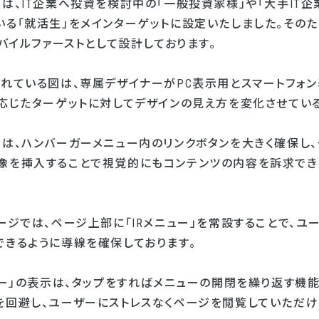
は、IT企業へ投資を検討中の「一般投資家様」や「大手IT企
る「就活生」をメインターゲットに設定いたしました。そのた
モバイルファーストとして設計しております。
されている図は、専属デザイナーがPC表示用とスマートフォ
に応じたターゲットに対してデザインの見え方を変化させてい
では、ハンバーガーメニュー内のリンクボタンを大きく確保し、
像を挿入することで視覚的にもコンテンツの内容を訴求でき
ージでは、ページ上部に「IRメニュー」を常設することで、
できるように導線を確保しております。
ュー」の表示は、タップをすればメニューの開閉を繰り返す機
を回避し、ユーザーにストレスなくページを閲覧していただけ