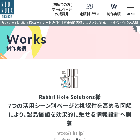
[ 初めての方 ]
ホームページ
作成費用
定額制プラン
制作実績
MENU
Rabbit Hole Solutions様（コーポレートサイト）｜Web制作実績 レスポンシブ対応｜ネオインデックス大阪
Works
制作実績
Rabbit Hole Solutions様
7つの活用シーン別ページと視認性を高める図解
により、製品価値を効果的に魅せる情報設計へ刷
新
https://r-hs.jp/