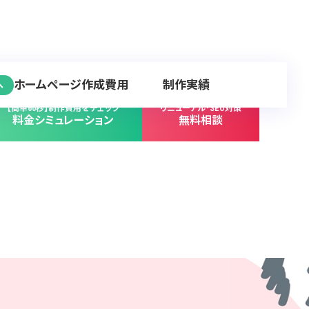
ホームページ作成費用
制作実績
へ
【簡単60秒】制作費用をチェック
リニューアル･SEO対策
料金シミュレーション
無料相談