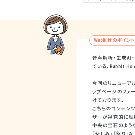
Web制作のポイント
音声解析・生成
AI
ている、
Rabbit Hol
今回のリニューア
ップページのファ
けております。
こちらのコンテン
ザーが視覚的に理
中央の宝石のような
「悲しみ」「怒り