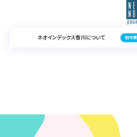
ネオインデックス香川について
制作費