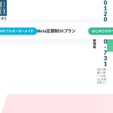
0
1
2
0
-
3
Meta定額制30プラン
0円 フルオーダーメイド
はじめての方
7
企
0
業
情
-
報
7
3
1
［受付時
間］9時
～18時
（土日祝
を除く）