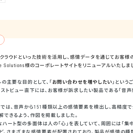
・クラウドといった技術を活用し、感情データを通じてお客様
e Solutions
様のコーポレートサイトをリニューアルいたしま
ルの主要な目的として、「
お問い合わせを増やしたい
」という
ーストビュー直下には、お客様が訴求したい製品である「音
ツでは、音声から
151
種類以上の感情要素を検出し、高精度で
解できるよう、作図を掲載しました。
ハート型の多面体は人の「心」を表していて、周囲には「集中」「
」など、さまざまな感情要素が配置されており、製品が感情の