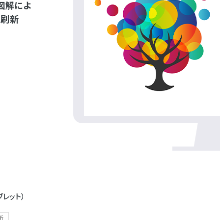
図解によ
へ刷新
ブレット）
所