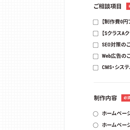
ご相談項目
【制作費0円
【SクラスA
SEO対策の
Web広告の
CMS・シス
制作内容
必
ホームペー
ホームペー