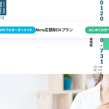
0
1
2
0
-
3
Meta定額制30プラン
0円 フルオーダーメイド
はじめての方
7
企
0
業
情
-
報
7
3
1
［受付時
間］9時
～18時
（土日祝
を除く）