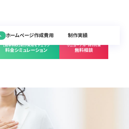
ホームページ作成費用
制作実績
へ
【簡単60秒】制作費用をチェック
リニューアル･SEO対策
料金シミュレーション
無料相談