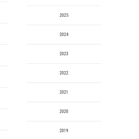
2025
2024
2023
2022
2021
2020
2019