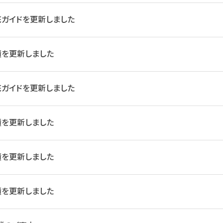
ガイドを更新しました
績を更新しました
ガイドを更新しました
績を更新しました
績を更新しました
績を更新しました