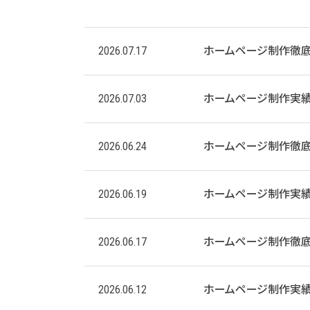
2026.07.17
ホームページ制作徹底
2026.07.03
ホームページ制作実
2026.06.24
ホームページ制作徹底
2026.06.19
ホームページ制作実
2026.06.17
ホームページ制作徹底
2026.06.12
ホームページ制作実