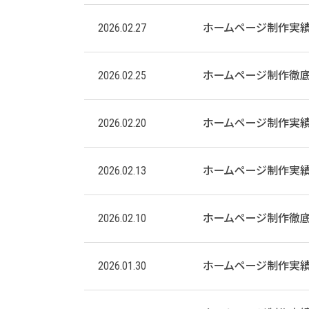
2026.02.27
ホームページ制作実
2026.02.25
ホームページ制作徹底
2026.02.20
ホームページ制作実
2026.02.13
ホームページ制作実
2026.02.10
ホームページ制作徹底
2026.01.30
ホームページ制作実