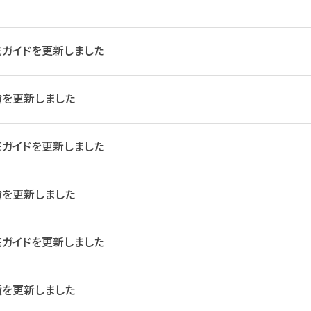
ガイドを更新しました
績を更新しました
ガイドを更新しました
績を更新しました
ガイドを更新しました
績を更新しました