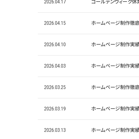
2026.04.17
ゴールデンウィーク休
2026.04.15
ホームページ制作徹底
2026.04.10
ホームページ制作実
2026.04.03
ホームページ制作実
2026.03.25
ホームページ制作徹底
2026.03.19
ホームページ制作実
2026.03.13
ホームページ制作実