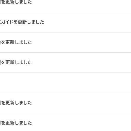
績を更新しました
ガイドを更新しました
績を更新しました
績を更新しました
績を更新しました
績を更新しました