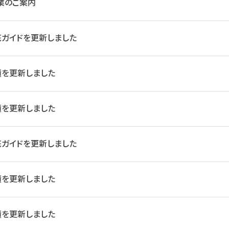
業のご案内
ガイドを更新しました
績を更新しました
績を更新しました
ガイドを更新しました
績を更新しました
績を更新しました