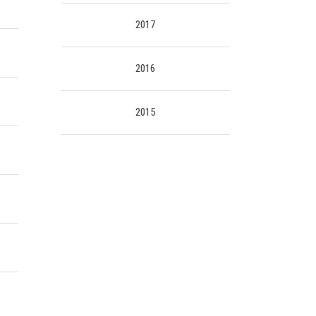
2017
2016
2015