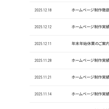
2025.12.18
ホームページ制作徹底
2025.12.12
ホームページ制作実
2025.12.11
年末年始休業のご案
2025.11.28
ホームページ制作実
2025.11.21
ホームページ制作実
2025.11.14
ホームページ制作実