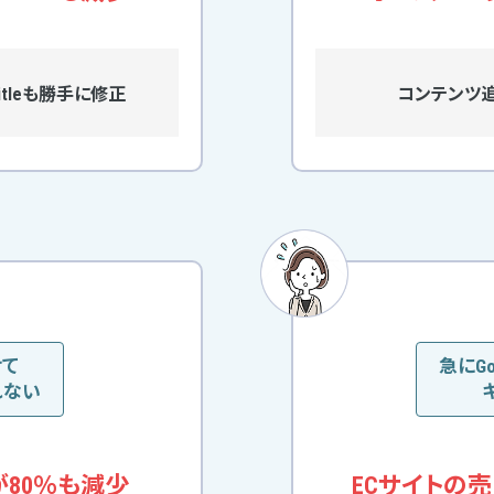
tleも勝手に修正
コンテンツ追
けて
急にG
れない
が80％も減少
ECサイトの