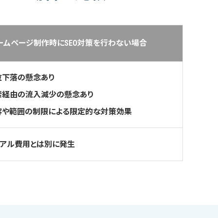
ームページ制作時に
SEO対策を行わない場合
位下落の懸念あり
索経由の流入減少の懸念あり
容や範囲の制限による
限定的な対策効果
ーアル費用とは
別に発生