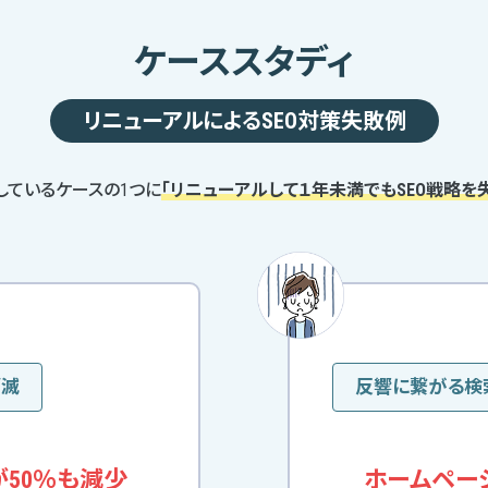
ケーススタディ
リニューアルによるSEO対策失敗例
しているケースの1つに
「リニューアルして１年未満でもSEO戦略を
消滅
反響に繋がる検
が50％も減少
ホームペー