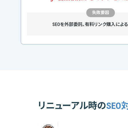
失敗要因
SEOを外部委託、有料リンク購入
による
リニューアル時の
SE