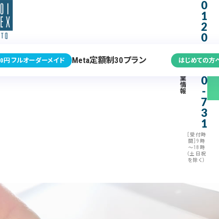
0
1
2
0
-
3
Meta定額制30プラン
0円 フルオーダーメイド
はじめての方
7
企
0
業
情
-
報
7
3
1
［受付時
間］9時
～18時
（土日祝
を除く）