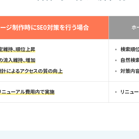
ページ制作時に
SEO対策を行う場合
ホ
定維持、順位上昇
検索順
の流入維持、増加
自然検
設計による
アクセスの質の向上
対策内
リニューアル
費用内で実施
リニュ