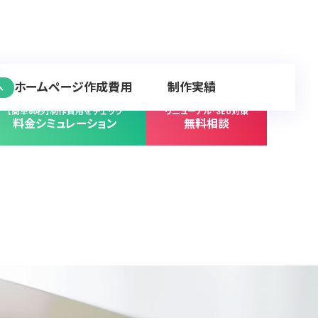
ホームページ作成費用
制作実績
へ
【簡単60秒】制作費用をチェック
リニューアル･SEO対策
料金シミュレーション
無料相談