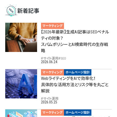
新着記事
マーケティング
【2026年最新】生成AI記事はSEOペナル
ティの対象？
スパムポリシーとAI検索時代の生存戦
略
サイト運用
SEO
2026.06.24
マーケティング
ホームページ設計
WebライティングをAIで効率化！
具体的な活用方法とリスク等を丸ごと
解説
サイト運用
2026.05.25
マーケティング
ホームページ設計