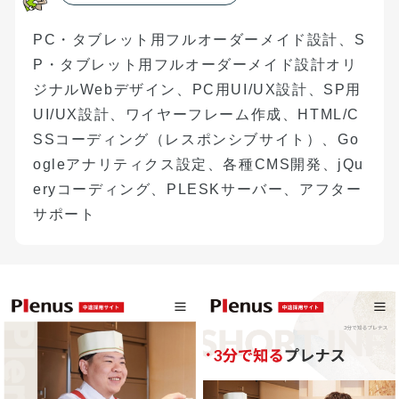
PC
・タブレット用フルオーダーメイド設計
、
S
P
・タブレット用フルオーダーメイド設計
オリ
ジナル
Web
デザイン、
PC
用
UI/UX
設計、
SP
用
UI/UX
設計、ワイヤーフレーム作成、
HTML/C
SS
コーディング（
レスポンシブサイト）
、
Go
ogle
アナリティクス設定、
各種
CMS
開発、
jQu
ery
コーディング、
PLESK
サーバー、アフター
サポート