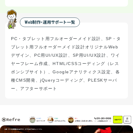
Web制作・運用サポート一覧
PC
・タブレット用フルオーダーメイド設計
、
S
P
・タ
ブレット用フルオーダーメイド設計
オリジナル
Web
デザイン、
PC
用
UI/UX
設計、
SP
用
UI/UX
設計、ワイ
ヤーフレーム作成、
HTML/CSS
コーディング（
レス
ポンシブサイト）
、
Google
アナリティクス設定、
各
種
CMS
開発、
jQuery
コーディング、
PLESK
サーバ
ー、アフターサポート