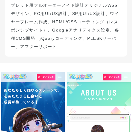
ブレット用フルオーダーメイド設計
オリジナル
Web
デザイン、
PC
用
UI/UX
設計、
SP
用
UI/UX
設計、ワイ
ヤーフレーム作成、
HTML/CSS
コーディング（
レス
ポンシブサイト）
、
Google
アナリティクス設定、
各
種
CMS
開発、
jQuery
コーディング、
PLESK
サーバ
ー、アフターサポート