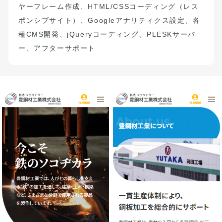
ヤーフレーム作成、
HTML/CSS
コーディング（
レス
ポンシブサイト）
、
Google
アナリティクス設定、
各
種
CMS
開発、
jQuery
コーディング、
PLESK
サーバ
ー、アフターサポート