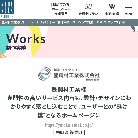
[ 初めての方 ]
ホームページ
作成費用
定額制プラン
制作実績
MENU
豊鋼材工業様（コーポレートサイト）｜Web制作実績 レスポンシブ対応｜ネオインデックス新潟
Works
制作実績
豊鋼材工業様
専門性の高いサービス内容も、設計・デザインにわ
かりやすく落とし込むことで、ユーザーとの“懸け
橋“となるホームページに
https://yutaka-steel.co.jp/
福岡県 篠栗町