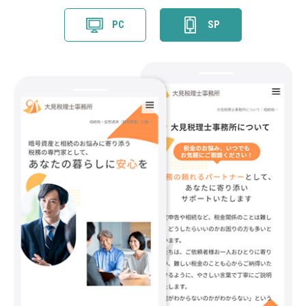
PC
SP