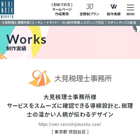
[ 初めての方 ]
ホームページ
作成費用
定額制プラン
制作実績
MENU
大見税理士事務所様（コーポレートサイト）｜Web制作実績 レスポンシブ対応｜ネオインデックス新潟
Works
制作実績
大見税理士事務所様
サービスをスムーズに確認できる導線設計と、税理
士の温かい人柄が伝わるデザイン
https://omi-zeirishijimusho.com/
東京都 世⽥⾕区