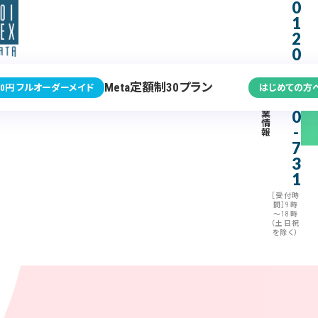
0
1
2
0
-
3
Meta定額制30プラン
0円 フルオーダーメイド
はじめての方
7
企
0
業
情
-
報
7
3
1
［受付時
間］9時
～18時
（土日祝
を除く）