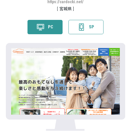
https://cardocki.net/
宮城県
PC
SP