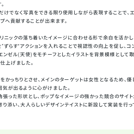
。
トだけでなく写真をできる限り使用しながら表現することで、
ップへ貢献することが出来ます。
クリニックの落ち着いたイメージに合わせる形で余白を活かし
を“ずらす”アクションを入れることで視認性の向上を促し、
エンゼル(天使)をモチーフとしたイラストを背景模様として
て仕上げました。
トをかっちりとさせ、メインのターゲットは女性となるため、優
囲気が出るように心がけました。
角張った形状とし、ポップなイメージの強かった競合のサイト
寄り添い、大人らしいデザインテイストに新設して実装を行っ