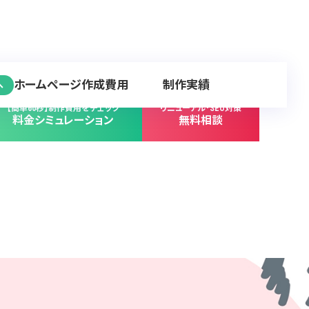
ホームページ作成費用
制作実績
へ
【簡単60秒】制作費用をチェック
リニューアル･SEO対策
料金シミュレーション
無料相談