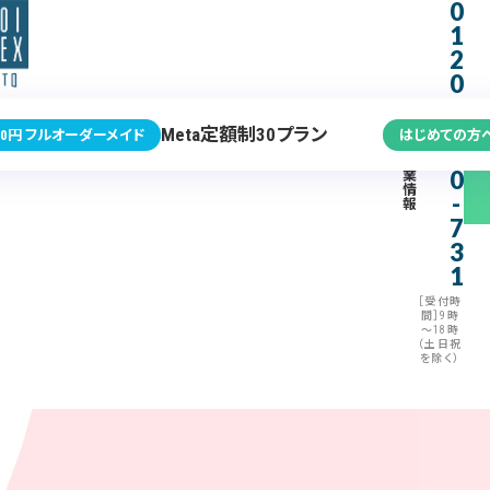
0
1
2
0
-
3
Meta定額制30プラン
0円 フルオーダーメイド
はじめての方
7
企
0
業
情
-
報
7
3
1
［受付時
間］9時
～18時
（土日祝
を除く）