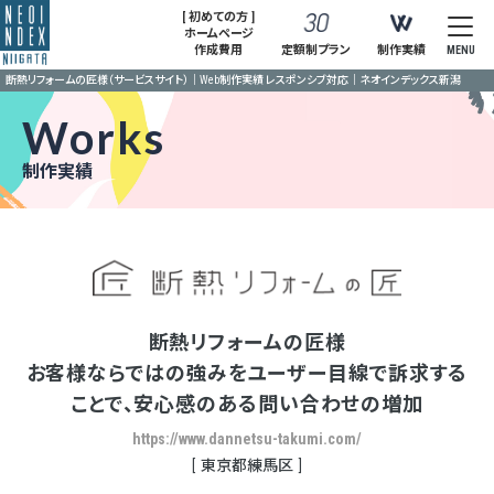
[ 初めての方 ]
ホームページ
作成費用
定額制プラン
制作実績
MENU
断熱リフォームの匠様（サービスサイト）｜Web制作実績 レスポンシブ対応｜ネオインデックス新潟
Works
制作実績
断熱リフォームの匠様
お客様ならではの強みをユーザー目線で訴求する
ことで、安心感のある問い合わせの増加
https://www.dannetsu-takumi.com/
東京都練馬区