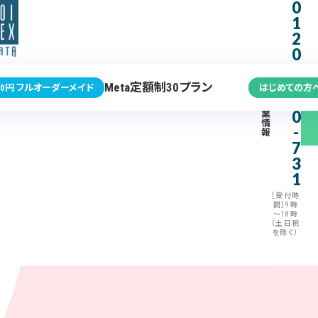
0
1
2
0
-
3
Meta定額制30プラン
0円 フルオーダーメイド
はじめての方
7
企
0
業
情
-
報
7
3
1
［受付時
間］9時
～18時
（土日祝
を除く）