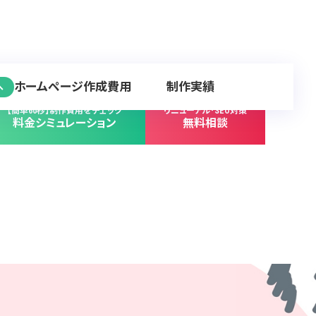
ホームページ作成費用
制作実績
へ
【簡単60秒】制作費用をチェック
リニューアル･SEO対策
料金シミュレーション
無料相談