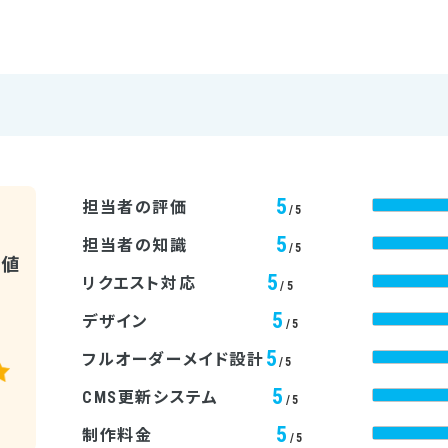
5
担当者の評価
/5
5
担当者の知識
/5
均値
5
リクエスト対応
/5
5
デザイン
/5
5
フルオーダーメイド設計
/5
5
CMS更新システム
/5
5
制作料金
/5