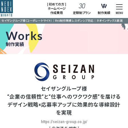
[ 初めての方 ]
ホームページ
作成費用
定額制プラン
制作実績
MENU
セイザングループ様（コーポレートサイト）｜Web制作実績 レスポンシブ対応｜ネオインデックス新潟
Works
制作実績
セイザングループ様
“企業の信頼性”と“仕事へのワクワク感”を届ける
デザイン戦略×応募率アップに効果的な導線設計
を実現
https://seizan-group.co.jp/