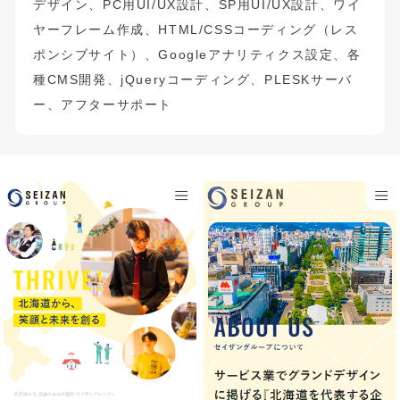
デザイン、
PC
用
UI/UX
設計、
SP
用
UI/UX
設計、ワイ
ヤーフレーム作成、
HTML/CSS
コーディング（
レス
ポンシブサイト）
、
Google
アナリティクス設定、
各
種
CMS
開発、
jQuery
コーディング、
PLESK
サーバ
ー、アフターサポート