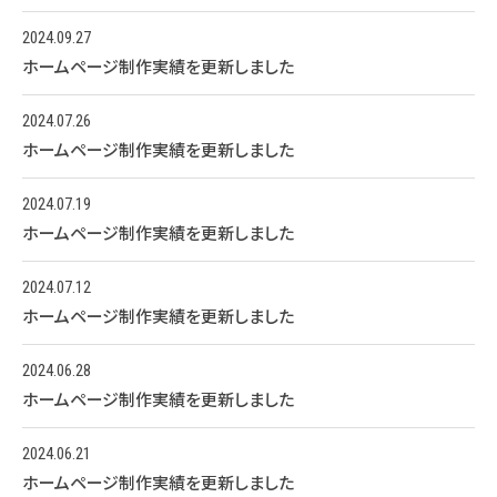
2024.09.27
ホームページ制作実績を更新しました
2024.07.26
ホームページ制作実績を更新しました
2024.07.19
ホームページ制作実績を更新しました
2024.07.12
ホームページ制作実績を更新しました
2024.06.28
ホームページ制作実績を更新しました
2024.06.21
ホームページ制作実績を更新しました