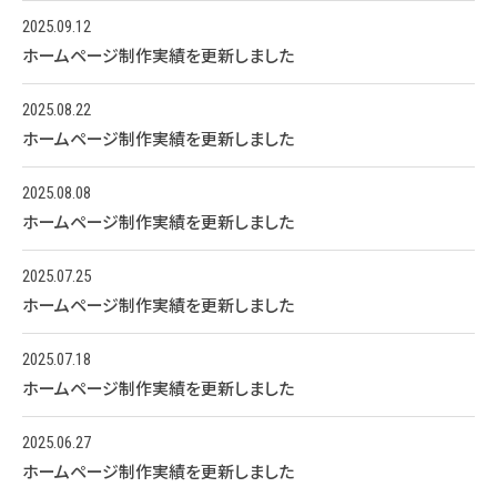
2025.09.12
ホームページ制作実績を更新しました
2025.08.22
ホームページ制作実績を更新しました
2025.08.08
ホームページ制作実績を更新しました
2025.07.25
ホームページ制作実績を更新しました
2025.07.18
ホームページ制作実績を更新しました
2025.06.27
ホームページ制作実績を更新しました