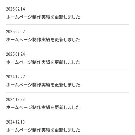
2025.02.14
ホームページ制作実績を更新しました
2025.02.07
ホームページ制作実績を更新しました
2025.01.24
ホームページ制作実績を更新しました
2024.12.27
ホームページ制作実績を更新しました
2024.12.23
ホームページ制作実績を更新しました
2024.12.13
ホームページ制作実績を更新しました