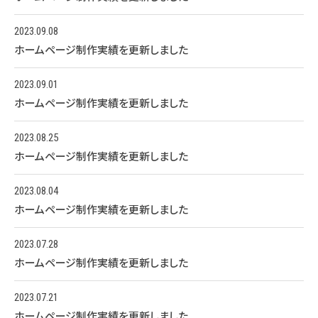
2023.09.08
ホームページ制作実績を更新しました
2023.09.01
ホームページ制作実績を更新しました
2023.08.25
ホームページ制作実績を更新しました
2023.08.04
ホームページ制作実績を更新しました
2023.07.28
ホームページ制作実績を更新しました
2023.07.21
ホームページ制作実績を更新しました