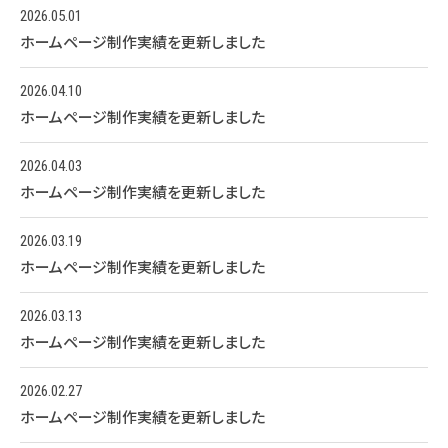
2026.05.01
ホームページ制作実績を更新しました
2026.04.10
ホームページ制作実績を更新しました
2026.04.03
ホームページ制作実績を更新しました
2026.03.19
ホームページ制作実績を更新しました
2026.03.13
ホームページ制作実績を更新しました
2026.02.27
ホームページ制作実績を更新しました