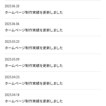
2025.06.20
ホームページ制作実績を更新しました
2025.06.06
ホームページ制作実績を更新しました
2025.05.23
ホームページ制作実績を更新しました
2025.05.09
ホームページ制作実績を更新しました
2025.04.25
ホームページ制作実績を更新しました
2025.04.18
ホームページ制作実績を更新しました