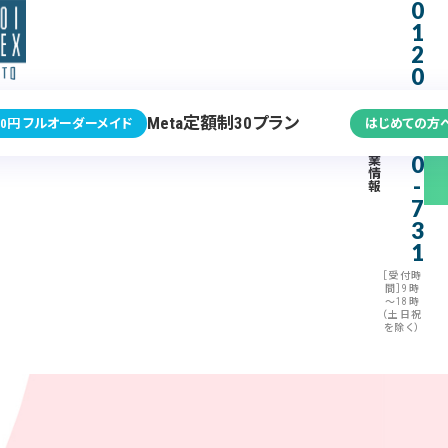
0
1
2
0
-
3
Meta定額制30プラン
0円 フルオーダーメイド
はじめての方
7
企
0
業
情
-
報
7
3
1
［受付時
間］9時
～18時
（土日祝
を除く）