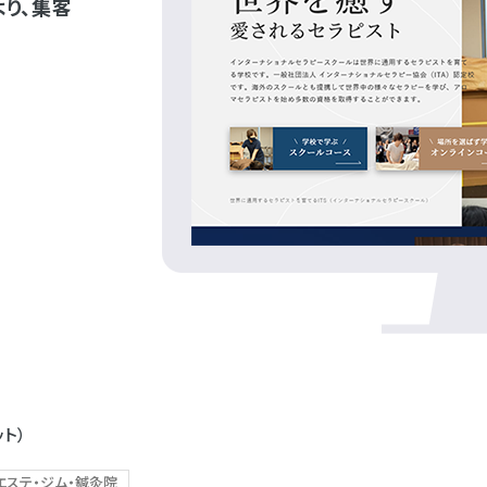
より、集客
ット）
エステ・ジム・鍼灸院