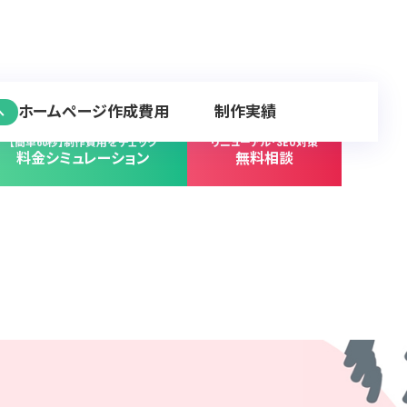
ホームページ作成費用
制作実績
へ
【簡単60秒】制作費用をチェック
リニューアル･SEO対策
料金シミュレーション
無料相談