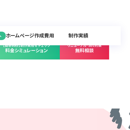
ホームページ作成費用
制作実績
へ
【簡単60秒】制作費用をチェック
リニューアル･SEO対策
料金シミュレーション
無料相談