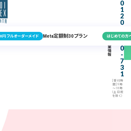
0
1
2
0
-
3
Meta定額制30プラン
0円 フルオーダーメイド
はじめての方
7
企
0
業
情
-
報
7
3
1
［受付時
間］9時
～18時
（土日祝
を除く）