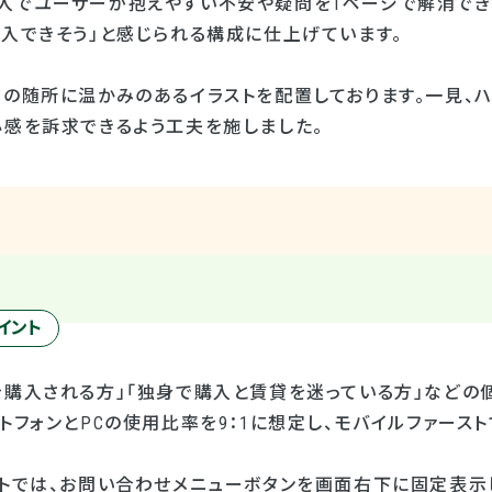
入でユーザーが抱えやすい不安や疑問を
1
ページで解消でき
購入できそう」と感じられる構成に仕上げています。
ジの随所に温かみのあるイラストを配置しております。一見、
心感を訴求できるよう工夫を施しました。
イント
を購入される方」「独身で購入と賃貸を迷っている方」などの
トフォンと
PC
の使用比率を
9
：
1
に想定し、モバイルファースト
イトでは、お問い合わせメニューボタンを画面右下に固定表示